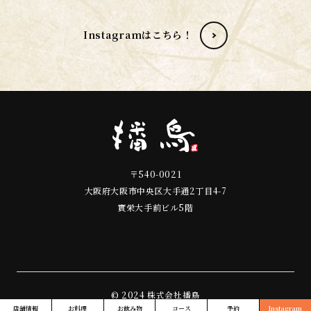
Instagramはこちら！
〒540-0021
大阪府大阪市中央区大手通2丁目4-7
實栄大手前ビル5階
© 2024 株式会社播鳥
店舗情報
お料理
お飲み物
コース
予約
Instagram