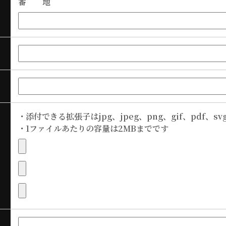
番 地
・
添付できる拡張子はjpg、jpeg、png、gif、pdf、svg
・
1ファイルあたりの容量は2MBまでです