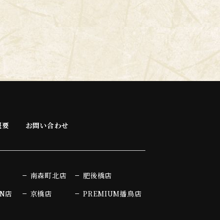
ビスと連携を許可することにより、当該他のサ
たり、ソーシャルネットワーキングサービス等の他のサ
際にご同意いただいた内容に基づき、以下の情
りユーザーが連携先に開示を認めた情報
社が収集する情報
そのご利用方法に関する情報を収集することがありま
概要
お問い合わせ
南森町北店
肥後橋店
AN店
京橋店
PREMIUM播鳥店
店がユーザーの個別同意に基づいて収集する情