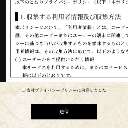
以下のとおりプライバシーポリシー（以下「本ポリ
1.
収集する利用者情報及び収集方法
本ポリシーにおいて、「利用者情報」とは、ユーザ
歴、その他ユーザーまたはユーザーの端末に関連し
シーに基づき当店が収集するものを意味するものと
用者情報は、その収集方法に応じて、以下のような
(1)
ユーザーからご提供いただく情報
​​​​​​​本サービスを利用するために、または本
報は以下のとおりです。
・
氏名、生年月日、性別、職業等プロフィールに関
当社プライバシーポリシーに同意しました
・
メールアドレス、電話番号、住所等連絡先に関す
・
クレジットカード情報、銀行口座情報、電子マネ
・
ユーザーの肖像を含む静止画情報
送信
・
入力フォームその他当店が定める方法を通じてユ
像を含む静止画情報