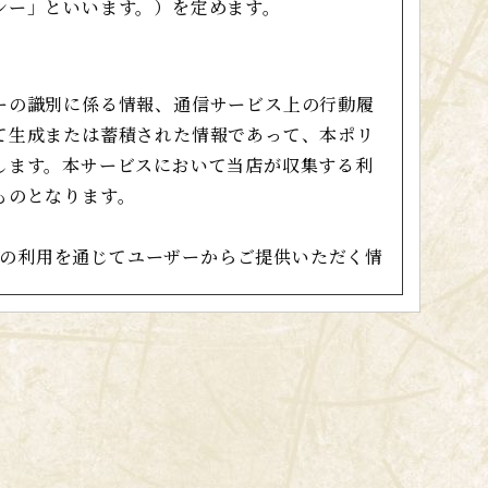
シー」といいます。）を定めます。
ーの識別に係る情報、通信サービス上の行動履
て生成または蓄積された情報であって、本ポリ
します。本サービスにおいて当店が収集する利
ものとなります。
サービスの利用を通じてユーザーからご提供いただく情
する情報
る情報
ー情報等決済手段に関する情報
ーザーが入力または送信する情報ユーザーの肖