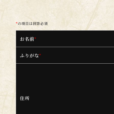
*
の項目は回答必須
お名前
*
ふりがな
*
住所