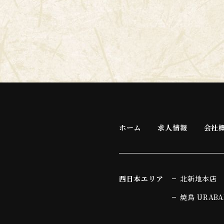
(2)
ユーザーが本サービスの利用において、他のサー
ービスからご提供いただく情報
​​​​​​​ユーザーが、本サービスを利用するにあ
ービスとの連携を許可した場合には、その許可の
報を当該外部サービスから収集します。
・
当該外部サービスでユーザーが利用するID
・
その他当該外部サービスのプライバシー設定によ
(3)
ユーザーが本サービスを利用するにあたって、当
​​​​​​​当社は、本サービスへのアクセス状況や
ホーム
求人情報
会社
す。これには以下の情報が含まれます。
・
リファラ
・
IPアドレス
・
サーバーアクセスログに関する情報
西日本エリア
北新地本店
・
Cookie、ADID、IDFAその他の識別子
焼鳥 URAB
(4)
ユーザーが本サービスを利用するにあたって、当
報