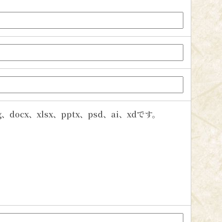
、docx、xlsx、pptx、psd、ai、xdです。